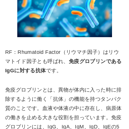
RF：Rhumatoid Factor（リウマチ因子）はリウ
マトイド因子とも呼ばれ、
免疫グロブリンである
IgGに対する抗体
です。
免疫グロブリンとは、異物が体内に入った時に排
除するように働く「抗体」の機能を持つタンパク
質のことです。血液や体液の中に存在し、病原体
の働きを止める大きな役割を担っています。免疫
グロブリンには、IgG、IgA、IgM、IgD、IgEの5