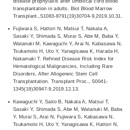
disease prophylaxis after umbilical cord blood
transplantation in adults. Biol Blood Marrow
Transplant.,S1083-8791(19)30704-9,2019.10.31.
Fujiwara S, Hattori N, Matsui T, Nakata A,
Sasaki Y, Shimada S, Murai S, Abe M, Baba Y,
Watanuki M, Kawaguchi Y, Arai N, Kabasawa N,
Tsukamoto H, Uto Y, Yanagisawa K, Harada H,
Nakamaki T. Refined Disease Risk Index for
Hematological Malignancies, Including Rare
Disorders, After Allogeneic Stem Cell
Transplantation. Transplant Proc., S0041-
1345(19)30947-9,2019.12.13.
Kawaguchi Y, Saito B, Nakata A, Matsui T,
Sasaki Y, Shimada S, Abe M, Watanuki M, Baba
Y, Murai S, Arai N, Fujiwara S, Kabasawa N,
Tsukamoto H, Uto Y, Yanagisawa K, Hattori N,