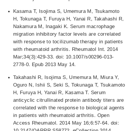
Kasama T, Isojima S, Umemura M, Tsukamoto
H, Tokunaga T, Furuya H, Yanai R, Takahashi R,
Nakamura M, Inagaki K. Serum macrophage
migration inhibitory factor levels are correlated
with response to tocilizumab therapy in patients
with rheumatoid arthritis. Rheumatol Int. 2014
Mar;34(3):429-33. doi: 10.1007/s00296-013-
2778-0. Epub 2013 May 14.
Takahashi R, Isojima S, Umemura M, Miura Y,
Oguro N, Ishii S, Seki S, Tokunaga T, Tsukamoto
H, Furuya H, Yanai R, Kasama T. Serum
anticyclic citrullinated protein antibody titers are
correlated with the response to biological agents
in patients with rheumatoid arthritis. Open
Access Rheumatol. 2014 May 16;6:57-64. doi:
10.2147/OARRR.S58772. eCollection 2014.