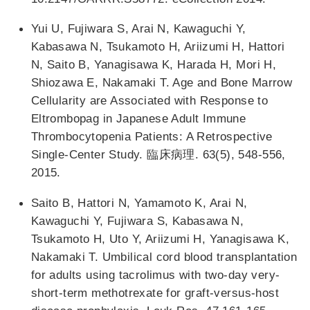
Yui U, Fujiwara S, Arai N, Kawaguchi Y,
Kabasawa N, Tsukamoto H, Ariizumi H, Hattori
N, Saito B, Yanagisawa K, Harada H, Mori H,
Shiozawa E, Nakamaki T. Age and Bone Marrow
Cellularity are Associated with Response to
Eltrombopag in Japanese Adult Immune
Thrombocytopenia Patients: A Retrospective
Single-Center Study. 臨床病理. 63(5), 548-556,
2015.
Saito B, Hattori N, Yamamoto K, Arai N,
Kawaguchi Y, Fujiwara S, Kabasawa N,
Tsukamoto H, Uto Y, Ariizumi H, Yanagisawa K,
Nakamaki T. Umbilical cord blood transplantation
for adults using tacrolimus with two-day very-
short-term methotrexate for graft-versus-host