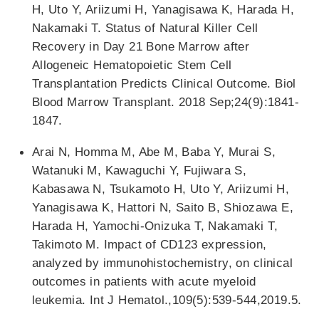
H, Uto Y, Ariizumi H, Yanagisawa K, Harada H,
Nakamaki T. Status of Natural Killer Cell
Recovery in Day 21 Bone Marrow after
Allogeneic Hematopoietic Stem Cell
Transplantation Predicts Clinical Outcome. Biol
Blood Marrow Transplant. 2018 Sep;24(9):1841-
1847.
Arai N, Homma M, Abe M, Baba Y, Murai S,
Watanuki M, Kawaguchi Y, Fujiwara S,
Kabasawa N, Tsukamoto H, Uto Y, Ariizumi H,
Yanagisawa K, Hattori N, Saito B, Shiozawa E,
Harada H, Yamochi-Onizuka T, Nakamaki T,
Takimoto M. Impact of CD123 expression,
analyzed by immunohistochemistry, on clinical
outcomes in patients with acute myeloid
leukemia. Int J Hematol.,109(5):539-544,2019.5.