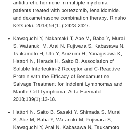
antidiuretic hormone in multiple myeloma
patients treated with bortezomib, lenalidomide,
and dexamethasone combination therapy. Rinsho
Ketsueki. 2018;59(11):2423-2427.
Kawaguchi Y, Nakamaki T, Abe M, Baba Y, Murai
S, Watanuki M, Arai N, Fujiwara S, Kabasawa N,
Tsukamoto H, Uto Y, Ariizumi H, Yanagisawa K,
Hattori N, Harada H, Saito B. Association of
Soluble Interleukin-2 Receptor and C-Reactive
Protein with the Efficacy of Bendamustine
Salvage Treatment for Indolent Lymphomas and
Mantle Cell Lymphoma. Acta Haematol.
2018;139(1):12-18.
Hattori N, Saito B, Sasaki Y, Shimada S, Murai
S, Abe M, Baba Y, Watanuki M, Fujiwara S,
Kawaguchi Y, Arai N, Kabasawa N, Tsukamoto