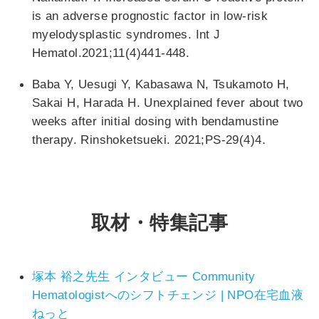
is an adverse prognostic factor in low-risk
myelodysplastic syndromes. Int J
Hematol.2021;11(4)441-448.
Baba Y, Uesugi Y, Kabasawa N, Tsukamoto H,
Sakai H, Harada H. Unexplained fever about two
weeks after initial dosing with bendamustine
.
therapy. Rinshoketsueki. 2021;PS-29(4)4
取材・特集記事
塚本 裕之先生 インタビュー Community
Hematologistへのシフトチェンジ | NPO在宅血液
ねっと