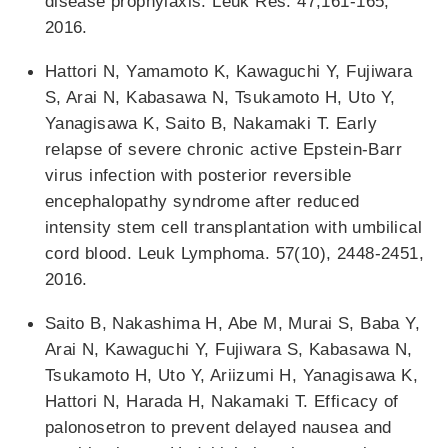
disease prophylaxis. Leuk Res. 47,161-165,
2016.
Hattori N, Yamamoto K, Kawaguchi Y, Fujiwara
S, Arai N, Kabasawa N, Tsukamoto H, Uto Y,
Yanagisawa K, Saito B, Nakamaki T. Early
relapse of severe chronic active Epstein-Barr
virus infection with posterior reversible
encephalopathy syndrome after reduced
intensity stem cell transplantation with umbilical
cord blood. Leuk Lymphoma. 57(10), 2448-2451,
2016.
Saito B, Nakashima H, Abe M, Murai S, Baba Y,
Arai N, Kawaguchi Y, Fujiwara S, Kabasawa N,
Tsukamoto H, Uto Y, Ariizumi H, Yanagisawa K,
Hattori N, Harada H, Nakamaki T. Efficacy of
palonosetron to prevent delayed nausea and