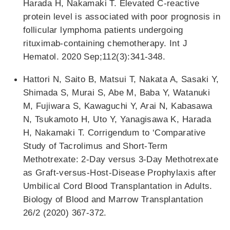
Harada H, Nakamaki T. Elevated C-reactive
protein level is associated with poor prognosis in
follicular lymphoma patients undergoing
rituximab-containing chemotherapy. Int J
Hematol. 2020 Sep;112(3):341-348.
Hattori N, Saito B, Matsui T, Nakata A, Sasaki Y,
Shimada S, Murai S, Abe M, Baba Y, Watanuki
M, Fujiwara S, Kawaguchi Y, Arai N, Kabasawa
N, Tsukamoto H, Uto Y, Yanagisawa K, Harada
H, Nakamaki T. Corrigendum to ‘Comparative
Study of Tacrolimus and Short-Term
Methotrexate: 2-Day versus 3-Day Methotrexate
as Graft-versus-Host-Disease Prophylaxis after
Umbilical Cord Blood Transplantation in Adults.
Biology of Blood and Marrow Transplantation
26/2 (2020) 367-372.