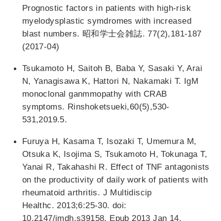
Prognostic factors in patients with high-risk
myelodysplastic symdromes with increased
blast numbers. 昭和学士会雑誌. 77(2),181-187
(2017-04)
Tsukamoto H, Saitoh B, Baba Y, Sasaki Y, Arai
N, Yanagisawa K, Hattori N, Nakamaki T. IgM
monoclonal ganmmopathy with CRAB
symptoms. Rinshoketsueki,60(5),530-
531,2019.5.
Furuya H, Kasama T, Isozaki T, Umemura M,
Otsuka K, Isojima S, Tsukamoto H, Tokunaga T,
Yanai R, Takahashi R. Effect of TNF antagonists
on the productivity of daily work of patients with
rheumatoid arthritis. J Multidiscip
Healthc. 2013;6:25-30. doi:
10.2147/jmdh.s39158. Epub 2013 Jan 14.