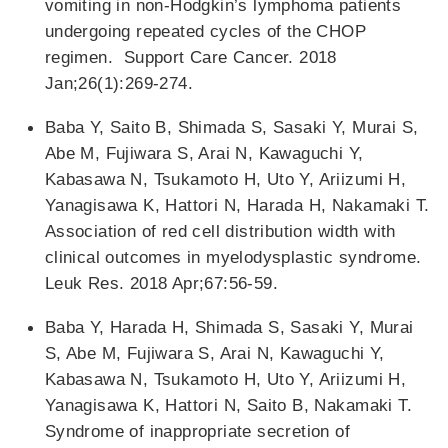
vomiting in non-Hodgkin’s lymphoma patients
undergoing repeated cycles of the CHOP
regimen. Support Care Cancer. 2018
Jan;26(1):269-274.
Baba Y, Saito B, Shimada S, Sasaki Y, Murai S,
Abe M, Fujiwara S, Arai N, Kawaguchi Y,
Kabasawa N, Tsukamoto H, Uto Y, Ariizumi H,
Yanagisawa K, Hattori N, Harada H, Nakamaki T.
Association of red cell distribution width with
clinical outcomes in myelodysplastic syndrome.
Leuk Res. 2018 Apr;67:56-59.
Baba Y, Harada H, Shimada S, Sasaki Y, Murai
S, Abe M, Fujiwara S, Arai N, Kawaguchi Y,
Kabasawa N, Tsukamoto H, Uto Y, Ariizumi H,
Yanagisawa K, Hattori N, Saito B, Nakamaki T.
Syndrome of inappropriate secretion of