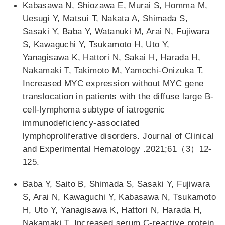
Kabasawa N, Shiozawa E, Murai S, Homma M,
Uesugi Y, Matsui T, Nakata A, Shimada S,
Sasaki Y, Baba Y, Watanuki M, Arai N, Fujiwara
S, Kawaguchi Y, Tsukamoto H, Uto Y,
Yanagisawa K, Hattori N, Sakai H, Harada H,
Nakamaki T, Takimoto M, Yamochi-Onizuka T.
Increased MYC expression without MYC gene
translocation in patients with the diffuse large B-
cell-lymphoma subtype of iatrogenic
immunodeficiency-associated
lymphoproliferative disorders. Journal of Clinical
and Experimental Hematology .2021;61（3）12-
125.
Baba Y, Saito B, Shimada S, Sasaki Y, Fujiwara
S, Arai N, Kawaguchi Y, Kabasawa N, Tsukamoto
H, Uto Y, Yanagisawa K, Hattori N, Harada H,
Nakamaki T. Increased serum C-reactive protein